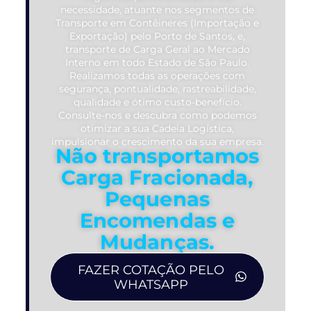
necessidade, atuante nos segmentos de
Transporte em Contêineres (Importação e
Exportação) pelo Porto de Santos, e,
transporte de Carga Geral ao Mercado
Interno em todo Estado de São Paulo.
Realizamos todas as operações com
segurança, pontualidade, rastreabilidade,
qualidade e ótimo custo-benefício.
Consulte-nos e descubra como podemos
otimizar a sua Cadeia Logística,
impulsionar o crescimento da sua empresa.
Não transportamos
Carga Fracionada,
Pequenas
Encomendas e
Mudanças.
FAZER COTAÇÃO PELO
WHATSAPP