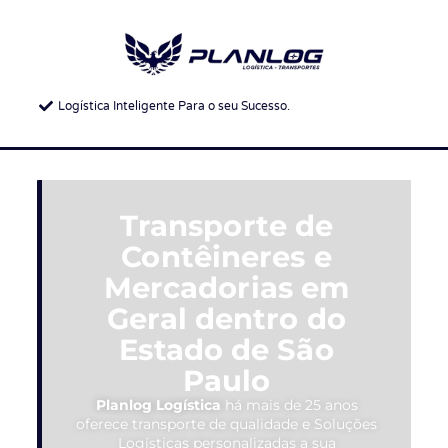
Logística Inteligente Para o seu Sucesso.
Transporte de
Contêineres e
Mercadorias em
Geral dentro do
Estado de São
Paulo
Planlog Logística
há mais de 25 anos
oferece transporte de qualidade e Soluções
Logísticas personalizadas a sua